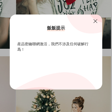
飯飯提示
産品密鑰聯網激活，我們不涉及任何破解行
爲！