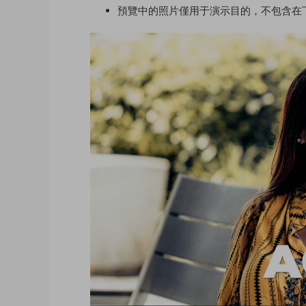
預覽中的照片僅用于演示目的，不包含在