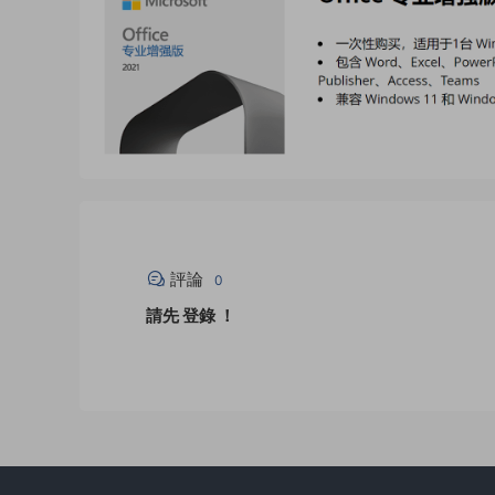
評論
0
請先
登錄
！