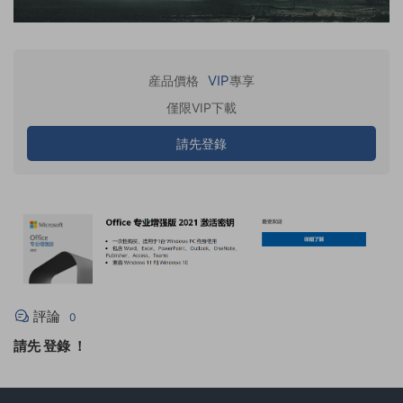
VIP
産品價格
專享
僅限VIP下載
請先登錄
評論
0
請先
登錄
！