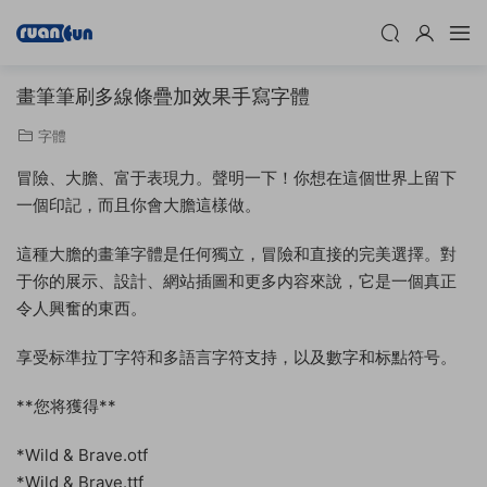
畫筆筆刷多線條疊加效果手寫字體
字體
冒險、大膽、富于表現力。聲明一下！你想在這個世界上留下
一個印記，而且你會大膽這樣做。
這種大膽的畫筆字體是任何獨立，冒險和直接的完美選擇。對
于你的展示、設計、網站插圖和更多内容來說，它是一個真正
令人興奮的東西。
享受标準拉丁字符和多語言字符支持，以及數字和标點符号。
**您将獲得**
*Wild & Brave.otf
*Wild & Brave.ttf