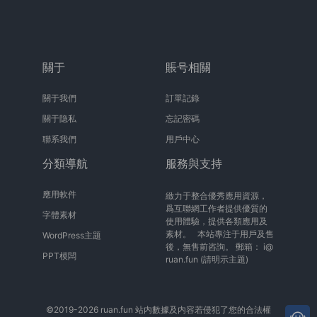
關于
賬号相關
關于我們
訂單記錄
關于隐私
忘記密碼
聯系我們
用戶中心
分類導航
服務與支持
應用軟件
緻力于整合優秀應用資源，
爲互聯網工作者提供優質的
字體素材
使用體驗，提供各類應用及
素材。 本站專注于用戶及售
WordPress主題
後，無售前咨詢。 郵箱：
i@
PPT模闆
ruan.fun
(請明示主題)
©2019-2026 ruan.fun 站内數據及内容若侵犯了您的合法權