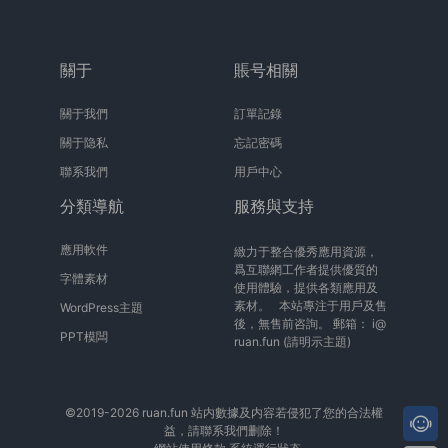
關于
賬号相關
關于我們
訂單記錄
關于隐私
忘記密碼
聯系我們
用戶中心
分類導航
服務與支持
應用軟件
緻力于整合優秀應用資源，
爲互聯網工作者提供優質的
字體素材
使用體驗，提供各類應用及
素材。 本站專注于用戶及售
WordPress主題
後，無售前咨詢。 郵箱：
i@
PPT模闆
ruan.fun
(請明示主題)
©2019-2026 ruan.fun 站内數據及内容若侵犯了您的合法權
益，請聯系我們删除！