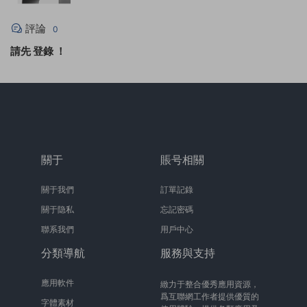
評論
0
請先
登錄
！
關于
賬号相關
關于我們
訂單記錄
關于隐私
忘記密碼
聯系我們
用戶中心
分類導航
服務與支持
應用軟件
緻力于整合優秀應用資源，
爲互聯網工作者提供優質的
字體素材