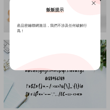
飯飯提示
産品密鑰聯網激活，我們不涉及任何破解行
爲！