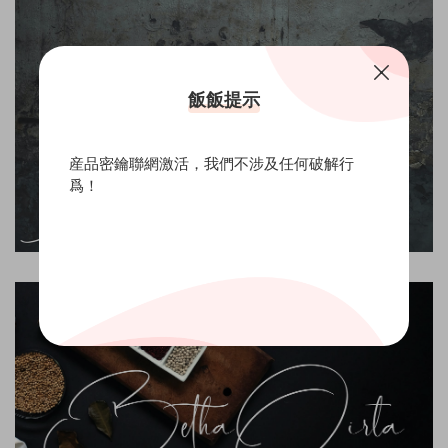
飯飯提示
産品密鑰聯網激活，我們不涉及任何破解行
爲！