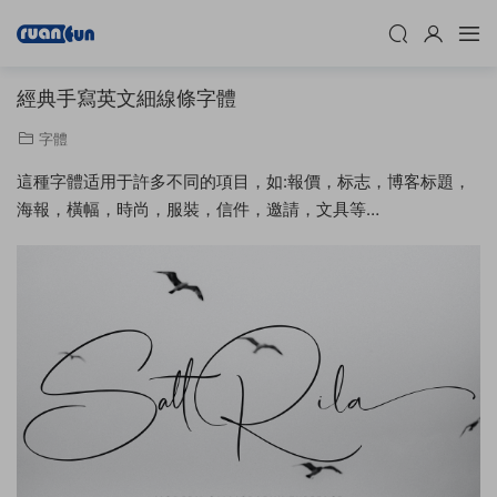
經典手寫英文細線條字體
字體
這種字體适用于許多不同的項目，如:報價，标志，博客标題，
海報，橫幅，時尚，服裝，信件，邀請，文具等…