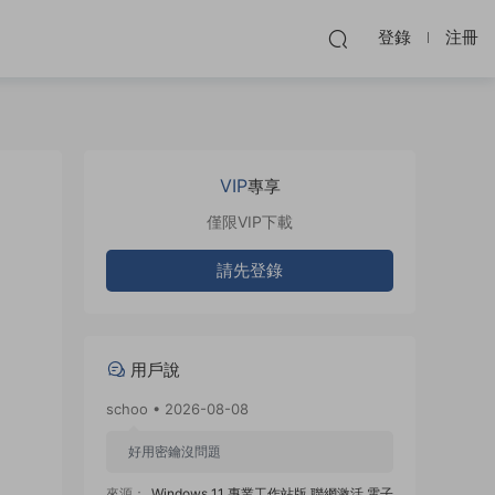
登錄
注冊
VIP
專享
僅限VIP下載
請先登錄
用戶說
schoo • 2026-08-08
好用密鑰沒問題
來源：
Windows 11 專業工作站版 聯網激活 電子