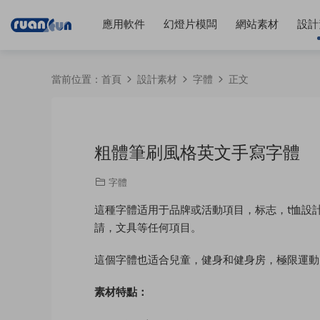
應用軟件
幻燈片模闆
網站素材
設計
當前位置：
首頁
設計素材
字體
正文
粗體筆刷風格英文手寫字體
字體
這種字體适用于品牌或活動項目，标志，t恤設
請，文具等任何項目。
這個字體也适合兒童，健身和健身房，極限運動
素材特點：