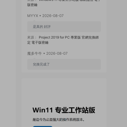
版密鑰
MYYX • 2026-08-07
是真的 好評
來源：
Project 2019 for PC 專業版 官網兌換綁
定 電子版密鑰
魔多牛牛 • 2026-08-07
兌換完成了
來源：
Visio 2024 for PC 專業版 官網兌換綁定
電子版密鑰
ldtlx • 2026-08-06
密鑰真的靠譜
來源：
Windows 11 專業工作站版 聯網激活 電子
版密鑰