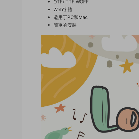
OTF/ TTF WOFF
Web字體
适用于PC和Mac
簡單的安裝