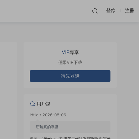
登錄
注冊
VIP
專享
僅限VIP下載
請先登錄
用戶說
ldtlx • 2026-08-06
密鑰真的靠譜
來源：
Windows 11 專業工作站版 聯網激活 電子