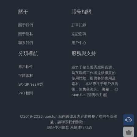
關于
賬号相關
關于我們
訂單記錄
關于隐私
忘記密碼
聯系我們
用戶中心
分類導航
服務與支持
應用軟件
緻力于整合優秀應用資源，
爲互聯網工作者提供優質的
字體素材
使用體驗，提供各類應用及
素材。 本站專注于用戶及售
WordPress主題
後，無售前咨詢。 郵箱：
i@
PPT模闆
ruan.fun
(請明示主題)
©2019-2026 ruan.fun 站内數據及内容若侵犯了您的合法權
益，請聯系我們删除！
網站使用條款
系統運行狀态