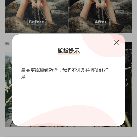
飯飯提示
産品密鑰聯網激活，我們不涉及任何破解行
爲！