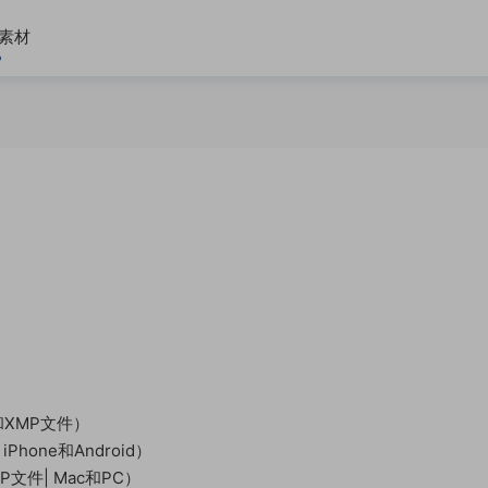
素材
設
和XMP文件）
Phone和Android）
MP文件| Mac和PC）