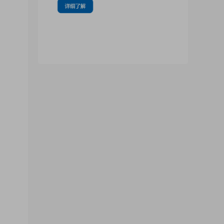
張亦知鶴 • 2026-08-05
成功了，很順利
來源：
Windows 11 專業工作站版 聯網激活 電子
版密鑰
king20 • 2026-08-05
升級成功了
來源：
Windows 11 專業工作站版 聯網激活 電子
版密鑰
軟飯 ruan.fun
• 2026-08-04
你好，我們發了數封郵件，等待回複，會
協助解決遇到的問題。
來源：
Windows 11 專業工作站版 聯網激活 電子
版密鑰
窗外雨林 • 2026-08-04