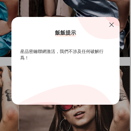
飯飯提示
産品密鑰聯網激活，我們不涉及任何破解行
爲！