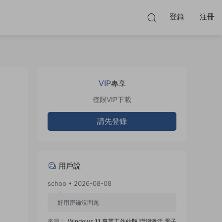
登錄
注冊
VIP
專享
僅限VIP下載
請先登錄
用戶說
schoo • 2026-08-08
好用密鑰沒問題
來源：
Windows 11 專業工作站版 聯網激活 電子