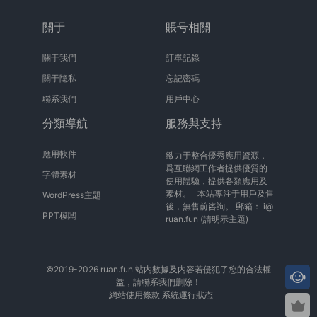
關于
賬号相關
關于我們
訂單記錄
關于隐私
忘記密碼
聯系我們
用戶中心
分類導航
服務與支持
應用軟件
緻力于整合優秀應用資源，
爲互聯網工作者提供優質的
字體素材
使用體驗，提供各類應用及
素材。 本站專注于用戶及售
WordPress主題
後，無售前咨詢。 郵箱：
i@
PPT模闆
ruan.fun
(請明示主題)
©2019-2026 ruan.fun 站内數據及内容若侵犯了您的合法權
益，請聯系我們删除！
網站使用條款
系統運行狀态