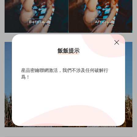
飯飯提示
産品密鑰聯網激活，我們不涉及任何破解行
爲！