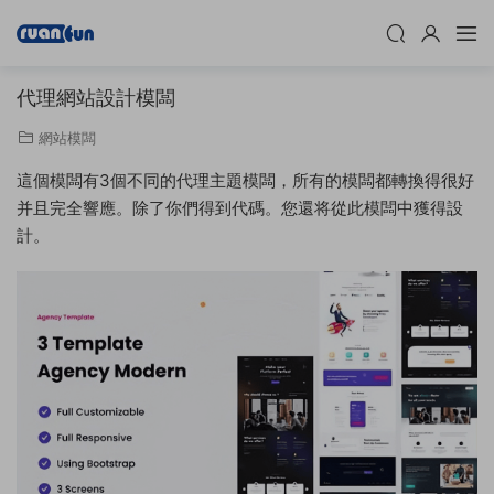
代理網站設計模闆
網站模闆
這個模闆有3個不同的代理主題模闆，所有的模闆都轉換得很好
并且完全響應。除了你們得到代碼。您還将從此模闆中獲得設
計。