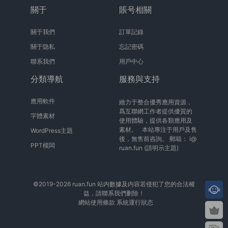
關于
賬号相關
關于我們
訂單記錄
關于隐私
忘記密碼
聯系我們
用戶中心
分類導航
服務與支持
應用軟件
緻力于整合優秀應用資源，
爲互聯網工作者提供優質的
字體素材
使用體驗，提供各類應用及
素材。 本站專注于用戶及售
WordPress主題
後，無售前咨詢。 郵箱：
i@
PPT模闆
ruan.fun
(請明示主題)
©2019-2026 ruan.fun 站内數據及内容若侵犯了您的合法權
益，請聯系我們删除！
網站使用條款
系統運行狀态