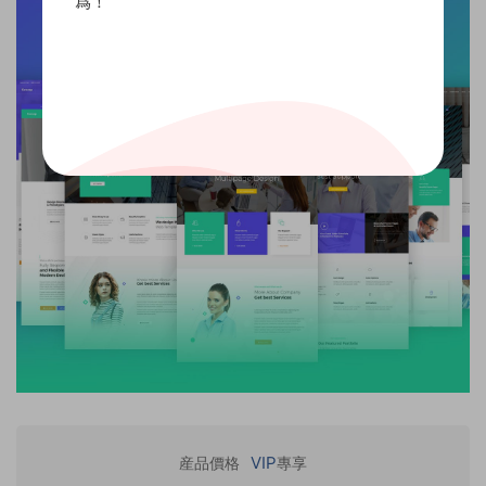
爲！
VIP
産品價格
專享