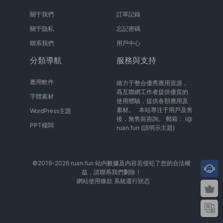
關于我們
訂單記錄
關于隐私
忘記密碼
聯系我們
用戶中心
分類導航
服務與支持
應用軟件
緻力于整合優秀應用資源，
爲互聯網工作者提供優質的
字體素材
使用體驗，提供各類應用及
素材。 本站專注于用戶及售
WordPress主題
後，無售前咨詢。 郵箱：
i@
PPT模闆
ruan.fun
(請明示主題)
©2019-2026 ruan.fun 站内數據及内容若侵犯了您的合法權
益，請聯系我們删除！
網站使用條款
系統運行狀态