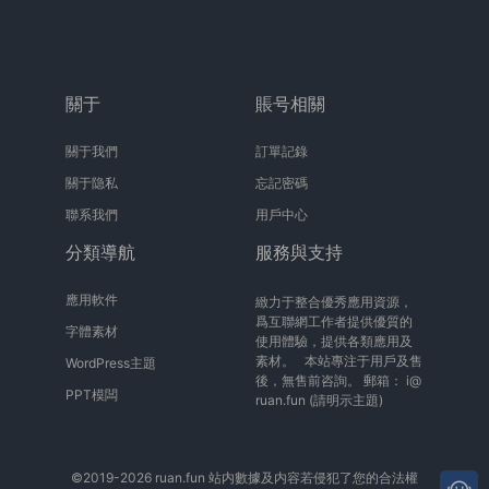
關于
賬号相關
關于我們
訂單記錄
關于隐私
忘記密碼
聯系我們
用戶中心
分類導航
服務與支持
應用軟件
緻力于整合優秀應用資源，
爲互聯網工作者提供優質的
字體素材
使用體驗，提供各類應用及
素材。 本站專注于用戶及售
WordPress主題
後，無售前咨詢。 郵箱：
i@
PPT模闆
ruan.fun
(請明示主題)
©2019-2026 ruan.fun 站内數據及内容若侵犯了您的合法權