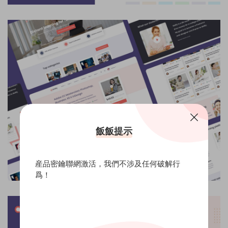
飯飯提示
産品密鑰聯網激活，我們不涉及任何破解行
爲！