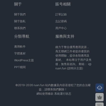
關于
賬号相關
關于我們
訂單記錄
關于隐私
忘記密碼
聯系我們
用戶中心
分類導航
服務與支持
應用軟件
緻力于整合優秀應用資源，
爲互聯網工作者提供優質的
字體素材
使用體驗，提供各類應用及
素材。 本站專注于用戶及售
WordPress主題
後，無售前咨詢。 郵箱：
i@
PPT模闆
ruan.fun
(請明示主題)
©2019-2026 ruan.fun 站内數據及内容若侵犯了您的合法權
益，請聯系我們删除！
網站使用條款
系統運行狀态