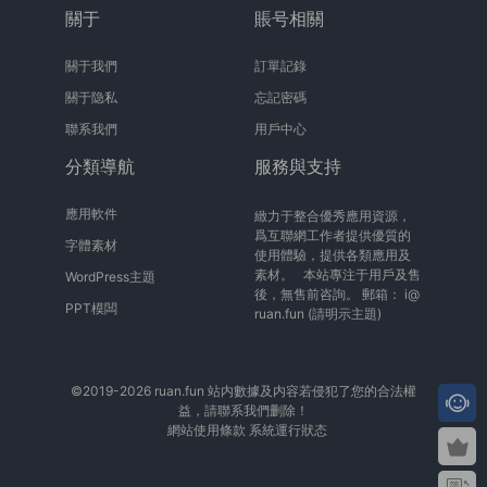
關于
賬号相關
關于我們
訂單記錄
關于隐私
忘記密碼
聯系我們
用戶中心
分類導航
服務與支持
應用軟件
緻力于整合優秀應用資源，
爲互聯網工作者提供優質的
字體素材
使用體驗，提供各類應用及
素材。 本站專注于用戶及售
WordPress主題
後，無售前咨詢。 郵箱：
i@
PPT模闆
ruan.fun
(請明示主題)
©2019-2026 ruan.fun 站内數據及内容若侵犯了您的合法權
益，請聯系我們删除！
網站使用條款
系統運行狀态