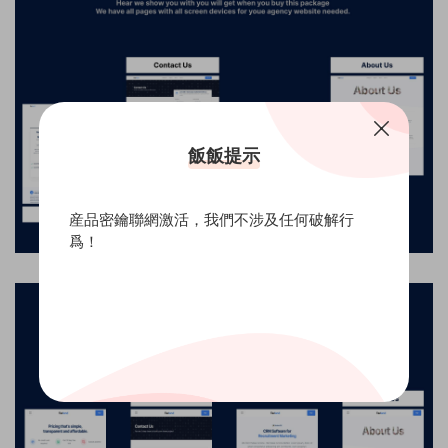
飯飯提示
産品密鑰聯網激活，我們不涉及任何破解行
爲！