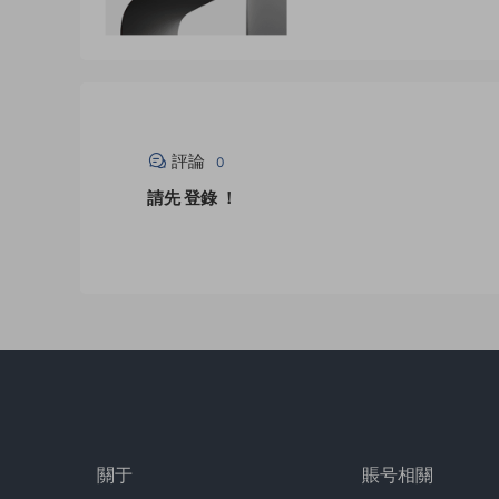
評論
0
請先
登錄
！
關于
賬号相關