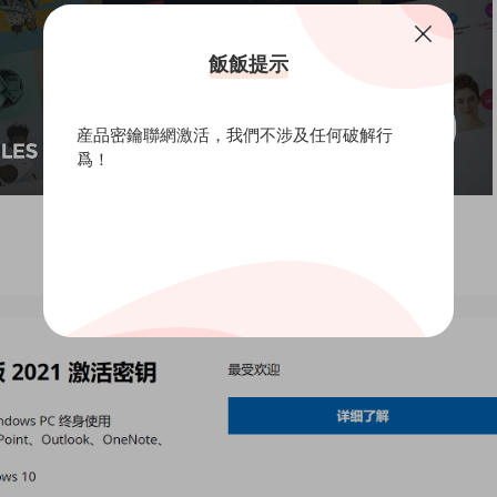
飯飯提示
産品密鑰聯網激活，我們不涉及任何破解行
爲！