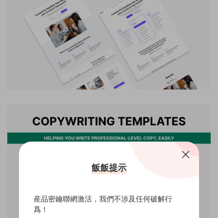
飯飯提示
産品密鑰聯網激活，我們不涉及任何破解行
爲！