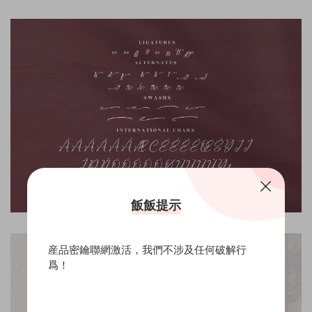
飯飯提示
産品密鑰聯網激活，我們不涉及任何破解行
爲！