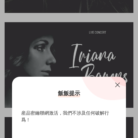
飯飯提示
産品密鑰聯網激活，我們不涉及任何破解行
爲！