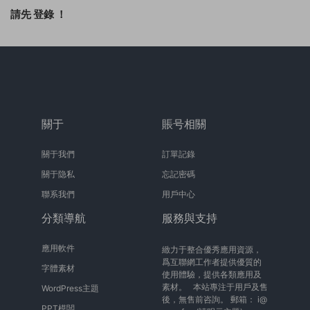
請先
登錄
！
關于
賬号相關
關于我們
訂單記錄
關于隐私
忘記密碼
聯系我們
用戶中心
分類導航
服務與支持
應用軟件
緻力于整合優秀應用資源，
爲互聯網工作者提供優質的
字體素材
使用體驗，提供各類應用及
素材。 本站專注于用戶及售
WordPress主題
後，無售前咨詢。 郵箱：
i@
PPT模闆