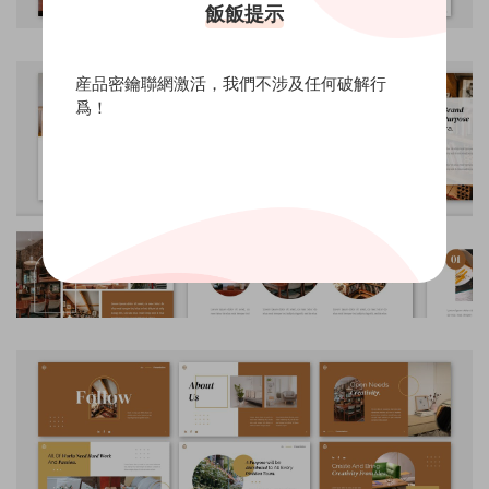
飯飯提示
産品密鑰聯網激活，我們不涉及任何破解行
爲！