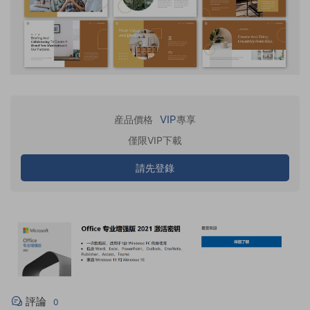
VIP
産品價格
專享
僅限VIP下載
請先登錄
評論
0