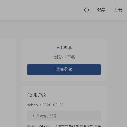
登錄
注冊
VIP
專享
僅限VIP下載
請先登錄
用戶說
schoo • 2026-08-08
好用密鑰沒問題
來源：
Windows 11 專業工作站版 聯網激活 電子