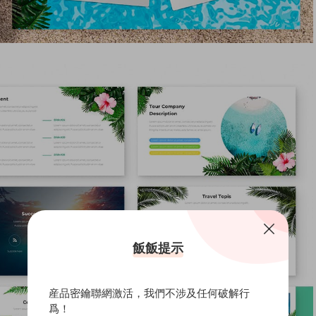
飯飯提示
産品密鑰聯網激活，我們不涉及任何破解行
爲！