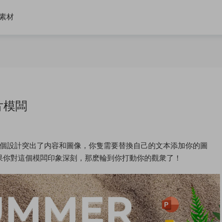
素材
片模闆
個設計突出了内容和圖像，你隻需要替換自己的文本添加你的圖
，如果你對這個模闆印象深刻，那麽輪到你打動你的觀衆了！