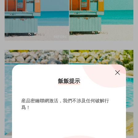
飯飯提示
産品密鑰聯網激活，我們不涉及任何破解行
爲！