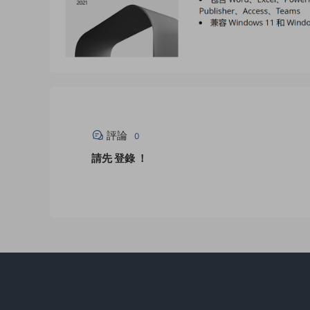
評論
0
請先
登錄
！