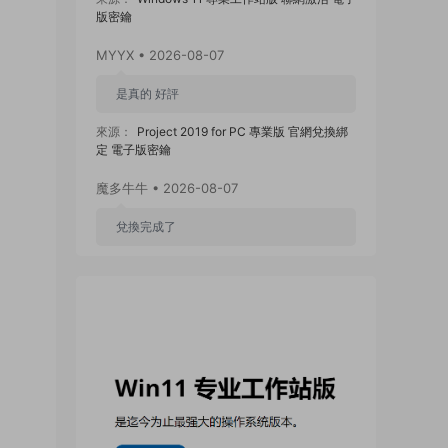
版密鑰
MYYX • 2026-08-07
是真的 好評
來源：
Project 2019 for PC 專業版 官網兌換綁
定 電子版密鑰
魔多牛牛 • 2026-08-07
兌換完成了
來源：
Visio 2024 for PC 專業版 官網兌換綁定
電子版密鑰
ldtlx • 2026-08-06
密鑰真的靠譜
來源：
Windows 11 專業工作站版 聯網激活 電子
版密鑰