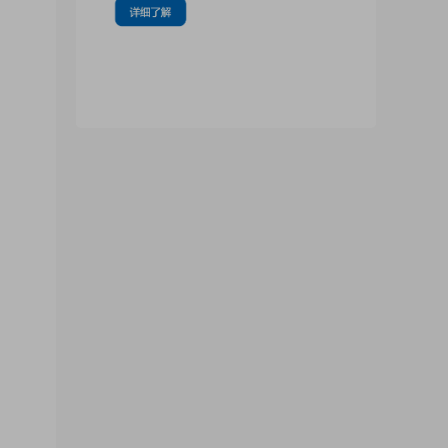
張亦知鶴 • 2026-08-05
成功了，很順利
來源：
Windows 11 專業工作站版 聯網激活 電子
版密鑰
king20 • 2026-08-05
升級成功了
來源：
Windows 11 專業工作站版 聯網激活 電子
版密鑰
軟飯 ruan.fun
• 2026-08-04
你好，我們發了數封郵件，等待回複，會
協助解決遇到的問題。
來源：
Windows 11 專業工作站版 聯網激活 電子
版密鑰
窗外雨林 • 2026-08-04