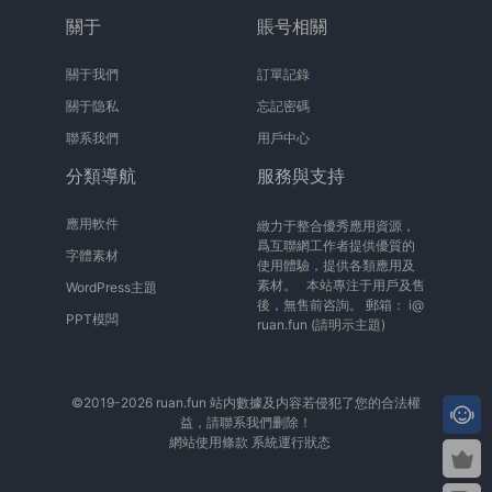
關于
賬号相關
關于我們
訂單記錄
關于隐私
忘記密碼
聯系我們
用戶中心
分類導航
服務與支持
應用軟件
緻力于整合優秀應用資源，
爲互聯網工作者提供優質的
字體素材
使用體驗，提供各類應用及
素材。 本站專注于用戶及售
WordPress主題
後，無售前咨詢。 郵箱：
i@
PPT模闆
ruan.fun
(請明示主題)
©2019-2026 ruan.fun 站内數據及内容若侵犯了您的合法權
益，請聯系我們删除！
網站使用條款
系統運行狀态