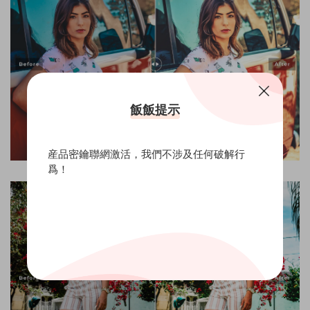
飯飯提示
産品密鑰聯網激活，我們不涉及任何破解行
爲！