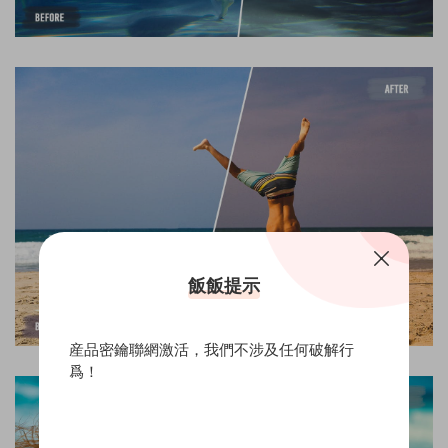
飯飯提示
産品密鑰聯網激活，我們不涉及任何破解行
爲！