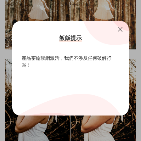
飯飯提示
産品密鑰聯網激活，我們不涉及任何破解行
爲！