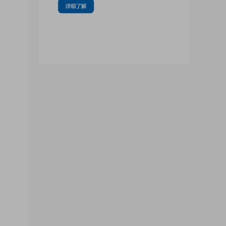
king20 • 2026-08-05
升級成功了
來源：
Windows 11 專業工作站版 聯網激活 電子
版密鑰
軟飯 ruan.fun
• 2026-08-04
你好，我們發了數封郵件，等待回複，會
協助解決遇到的問題。
來源：
Windows 11 專業工作站版 聯網激活 電子
版密鑰
窗外雨林 • 2026-08-04
升級後可以使用組策略和沙盒功能了，很
不錯性能強大。
來源：
Windows 11 專業工作站版 聯網激活 電子
版密鑰