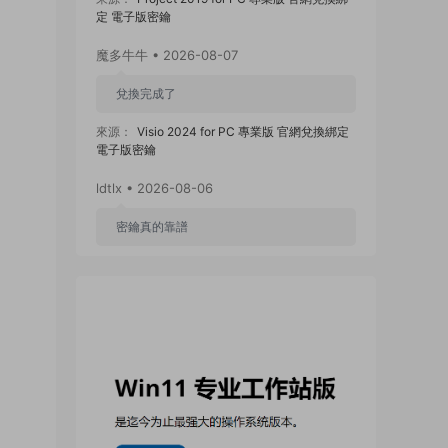
定 電子版密鑰
魔多牛牛 • 2026-08-07
兌換完成了
來源：
Visio 2024 for PC 專業版 官網兌換綁定
電子版密鑰
ldtlx • 2026-08-06
密鑰真的靠譜
來源：
Windows 11 專業工作站版 聯網激活 電子
版密鑰
張亦知鶴 • 2026-08-05
成功了，很順利
來源：
Windows 11 專業工作站版 聯網激活 電子
版密鑰