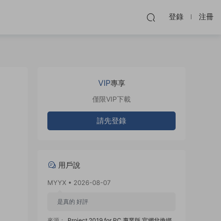
登錄
注冊
VIP
專享
僅限VIP下載
請先登錄
用戶說
MYYX • 2026-08-07
是真的 好評
來源：
Project 2019 for PC 專業版 官網兌換綁