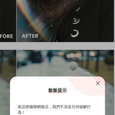
飯飯提示
産品密鑰聯網激活，我們不涉及任何破解行
爲！