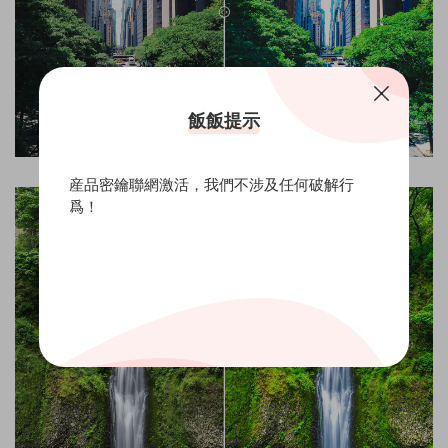
飯飯提示
産品密鑰聯網激活，我們不涉及任何破解行
爲！