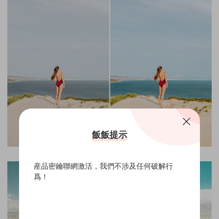
飯飯提示
産品密鑰聯網激活，我們不涉及任何破解行
爲！