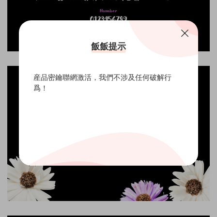
飯飯提示
産品密鑰聯網激活，我們不涉及任何破解行
爲！