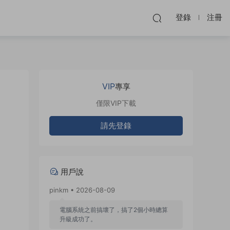
登錄
注冊
VIP
專享
僅限VIP下載
請先登錄
用戶說
pinkm • 2026-08-09
電腦系統之前搞壞了，搞了2個小時總算
升級成功了。