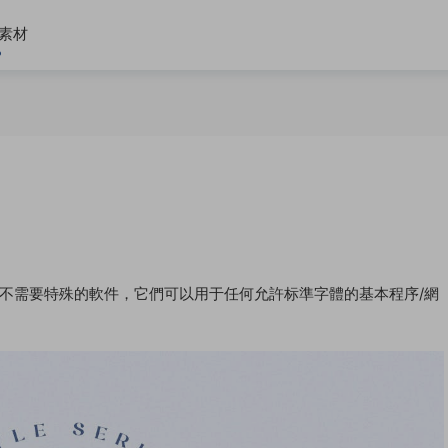
素材
不需要特殊的軟件，它們可以用于任何允許标準字體的基本程序/網