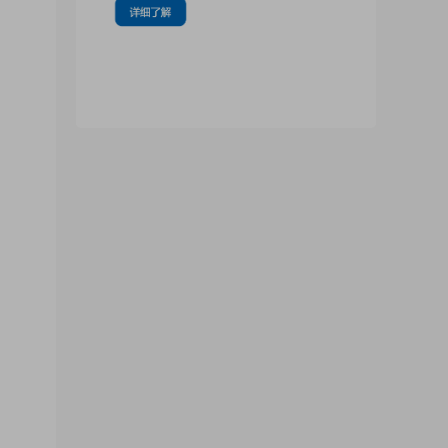
ldtlx • 2026-08-06
密鑰真的靠譜
來源：
Windows 11 專業工作站版 聯網激活 電子
版密鑰
張亦知鶴 • 2026-08-05
成功了，很順利
來源：
Windows 11 專業工作站版 聯網激活 電子
版密鑰
king20 • 2026-08-05
升級成功了
來源：
Windows 11 專業工作站版 聯網激活 電子
版密鑰
軟飯 ruan.fun
• 2026-08-04