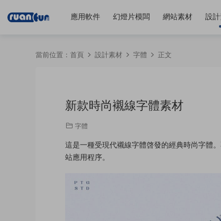
應用軟件
幻燈片模闆
網站素材
設計
當前位置：
首頁
設計素材
字體
正文
新款時尚襯線字體素材
字體
這是一種受現代襯線字體啓發的經典時尚字體。
站應用程序。