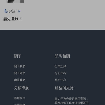
評論
0
請先
登錄
！
關于
賬号相關
關于我們
訂單記錄
關于隐私
忘記密碼
聯系我們
用戶中心
分類導航
服務與支持
應用軟件
緻力于整合優秀應用資源，
爲互聯網工作者提供優質的
字體素材