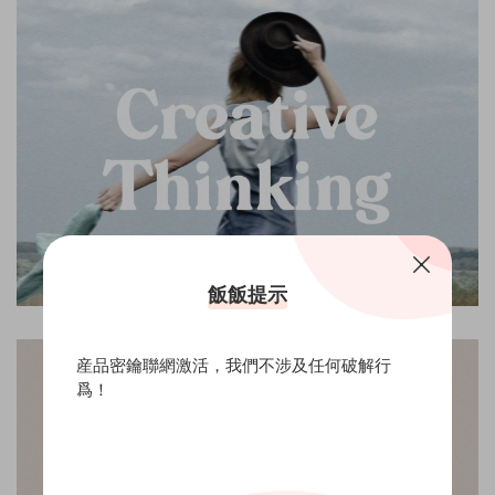
飯飯提示
産品密鑰聯網激活，我們不涉及任何破解行
爲！