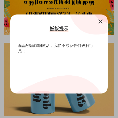
飯飯提示
産品密鑰聯網激活，我們不涉及任何破解行
爲！