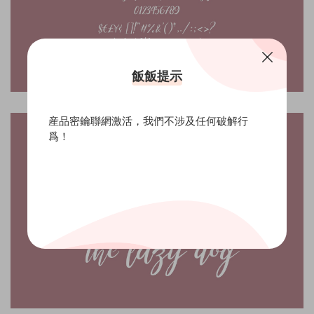
飯飯提示
産品密鑰聯網激活，我們不涉及任何破解行
爲！