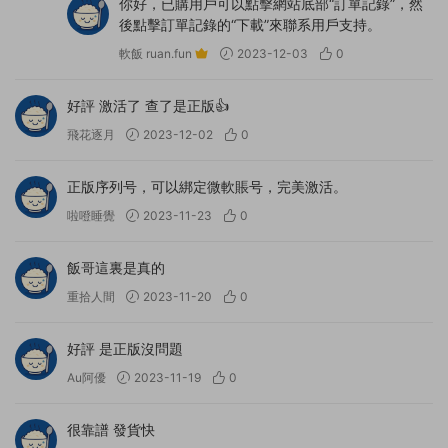
你好，已購用戶可以點擊網站底部“訂單記錄”，然
後點擊訂單記錄的“下載”來聯系用戶支持。
軟飯 ruan.fun
2023-12-03
0
好評 激活了 查了是正版👍
飛花逐月
2023-12-02
0
正版序列号，可以綁定微軟賬号，完美激活。
啦噔睡覺
2023-11-23
0
飯哥這裏是真的
重拾人間
2023-11-20
0
好評 是正版沒問題
Au阿優
2023-11-19
0
很靠譜 發貨快