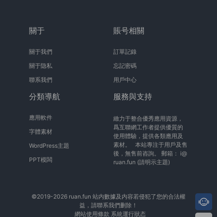
關于
賬号相關
關于我們
訂單記錄
關于隐私
忘記密碼
聯系我們
用戶中心
分類導航
服務與支持
應用軟件
緻力于整合優秀應用資源，
爲互聯網工作者提供優質的
字體素材
使用體驗，提供各類應用及
素材。 本站專注于用戶及售
WordPress主題
後，無售前咨詢。 郵箱：
i@
PPT模闆
ruan.fun
(請明示主題)
©2019-2026 ruan.fun 站内數據及内容若侵犯了您的合法權
益，請聯系我們删除！
網站使用條款
系統運行狀态