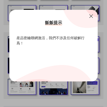
飯飯提示
産品密鑰聯網激活，我們不涉及任何破解行
爲！