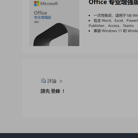
評論
0
請先
登錄
！