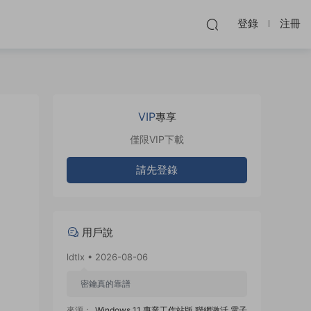
登錄
注冊
VIP
專享
僅限VIP下載
請先登錄
用戶說
ldtlx • 2026-08-06
密鑰真的靠譜
來源：
Windows 11 專業工作站版 聯網激活 電子