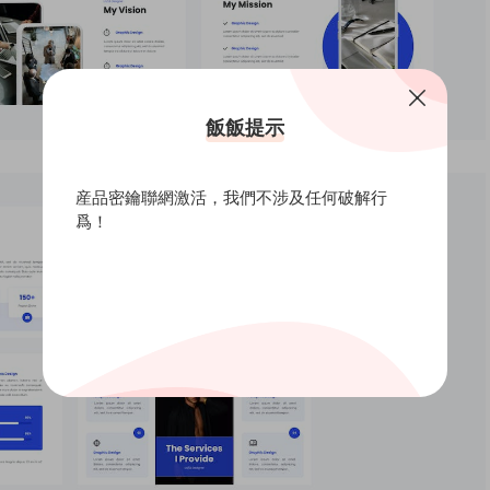
飯飯提示
産品密鑰聯網激活，我們不涉及任何破解行
爲！