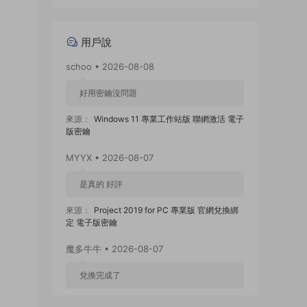
用戶說
schoo • 2026-08-08
好用密鑰沒問題
來源：
Windows 11 專業工作站版 聯網激活 電子
版密鑰
MYYX • 2026-08-07
是真的 好評
來源：
Project 2019 for PC 專業版 官網兌換綁
定 電子版密鑰
魔多牛牛 • 2026-08-07
兌換完成了
來源：
Visio 2024 for PC 專業版 官網兌換綁定