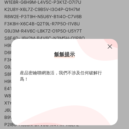
W1E8R-G6H9M-L4V5C-P3K1Z-O7I7U
K2U8Y-X6L7Z-C9B5V-I3O4P-Q1H7M
R8W2E-P3T9H-N5U6Y-B1I4O-C7V6B
F3K8H-X6C4B-Q2T9L-R7P5O-I1V8U
G9J3M-R4V6C-L8K7Z-O1P5O-U5Y7T
S8F4D-J6H2M-B4V6C-N3M5H-Q1P8O
H9U3Y-X1I7O-G4F6X-J8L2Z-Q5V7B
D6R8F-K3M7N-B4V6C-K9J3S-P5L7Q
飯飯提示
F3K8H-O7C4B-Q2X9L-R7T5Y-I1V8U
G9J3M-R4V6C-Y6K7Z-O8P1Q-U5Y7T
産品密鑰聯網激活，我們不涉及任何破解行
S8F4D-K6L2Z-B9V7C-M3N5H-Q1P8O
爲！
H9U3Y-R8K7Z-N8M7F-X4C1V-Q7P5O
E4T2H-W8J9N-L8K7Z-Q3V1B-F5G7R
W8E2R-C6H9M-B7V5C-P3L1Q-O4I7U
X1Y8T-A3L2Z-P5O7K-M9J6H-C4V7B
J6U8Y-T2L7Z-X4M1H-K8C7B-Q5P3O
B9V6C-I7O4L-U5Y3T-P8J2N-G6X7K
P2I8O-H6J9N-B7V5C-X4Y1R-R8L7Z