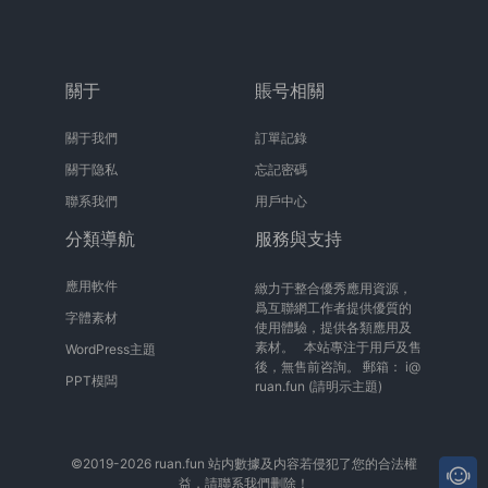
關于
賬号相關
關于我們
訂單記錄
關于隐私
忘記密碼
聯系我們
用戶中心
分類導航
服務與支持
應用軟件
緻力于整合優秀應用資源，
爲互聯網工作者提供優質的
字體素材
使用體驗，提供各類應用及
素材。 本站專注于用戶及售
WordPress主題
後，無售前咨詢。 郵箱：
i@
PPT模闆
ruan.fun
(請明示主題)
©2019-2026 ruan.fun 站内數據及内容若侵犯了您的合法權
益，請聯系我們删除！