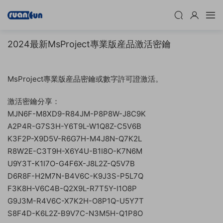
2024最新MsProject專業版産品激活密鑰
MsProject專業版産品密鑰或數字許可證激活。
激活密鑰分享：
MJN6F-M8XD9-R84JM-P8P8W-J8C9K
A2P4R-G7S3H-Y6T9L-W1Q8Z-C5V6B
K3F2P-X9D5V-R6G7H-M4J8N-Q7K2L
R8W2E-C3T9H-X6Y4U-B1I8O-K7N6M
U9Y3T-K1I7O-G4F6X-J8L2Z-Q5V7B
D6R8F-H2M7N-B4V6C-K9J3S-P5L7Q
F3K8H-V6C4B-Q2X9L-R7T5Y-I1O8P
G9J3M-R4V6C-X7K2H-O8P1Q-U5Y7T
S8F4D-K6L2Z-B9V7C-N3M5H-Q1P8O