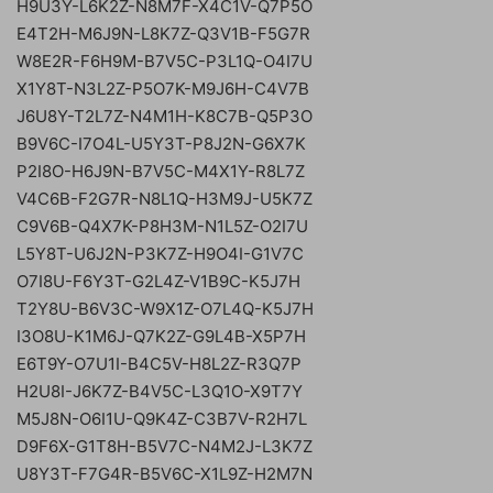
H9U3Y-L6K2Z-N8M7F-X4C1V-Q7P5O
E4T2H-M6J9N-L8K7Z-Q3V1B-F5G7R
W8E2R-F6H9M-B7V5C-P3L1Q-O4I7U
X1Y8T-N3L2Z-P5O7K-M9J6H-C4V7B
J6U8Y-T2L7Z-N4M1H-K8C7B-Q5P3O
B9V6C-I7O4L-U5Y3T-P8J2N-G6X7K
P2I8O-H6J9N-B7V5C-M4X1Y-R8L7Z
V4C6B-F2G7R-N8L1Q-H3M9J-U5K7Z
C9V6B-Q4X7K-P8H3M-N1L5Z-O2I7U
L5Y8T-U6J2N-P3K7Z-H9O4I-G1V7C
O7I8U-F6Y3T-G2L4Z-V1B9C-K5J7H
T2Y8U-B6V3C-W9X1Z-O7L4Q-K5J7H
I3O8U-K1M6J-Q7K2Z-G9L4B-X5P7H
E6T9Y-O7U1I-B4C5V-H8L2Z-R3Q7P
H2U8I-J6K7Z-B4V5C-L3Q1O-X9T7Y
M5J8N-O6I1U-Q9K4Z-C3B7V-R2H7L
D9F6X-G1T8H-B5V7C-N4M2J-L3K7Z
U8Y3T-F7G4R-B5V6C-X1L9Z-H2M7N