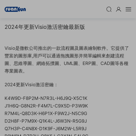
2024年更新Visio激活密鑰最新版
Visio是微軟公司推出的一款流程圖及圖表繪制軟件。它提供了
豐富的圖形庫,用戶可以通過拖拽圖形并簡單編輯來創建流程
圖、思維導圖、網絡拓撲圖、UML圖、ERP圖、CAD圖等各種
專業圖表。
2024更新Visio激活密鑰：
K4W9D-F8P2M-N7R3L-H6J9Q-X5C1K
J1H6Q-G8N2R-F4M7L-C9X5D-P3W9K
R7M4L-Q8D3K-H6P1X-F9W2J-N5C9G
D2H8F-P7M9X-Q1K4L-J6W3N-R5G9J
Q7H3P-C4N8X-D1K9F-J6M2W-L5R9J