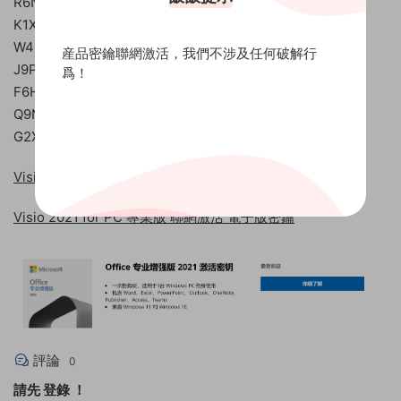
R6N1W-D7H3F-G5M8J-Q4K9P-X2C9L
K1X9P-M5D6L-Y3C9F-R2W7Q-H4N8J
W4R7M-G2J5Q-X6L8D-P9H1K-C3N9F
産品密鑰聯網激活，我們不涉及任何破解行
J9P6R-M2X8F-K1Q7H-C3L9W-G4N5D
爲！
F6H2P-D3X8F-G4N1L-J7W9D-K5C9Q
Q9N7R-C8W3K-F6X2J-D4M1L-G5H9P
G2X6W-N7D3M-H5L8F-C4P9Q-R1J9K
Visio 2019 for PC 專業版 官網兌換綁定 電子版密鑰
Visio 2021 for PC 專業版 聯網激活 電子版密鑰
評論
0
請先
登錄
！