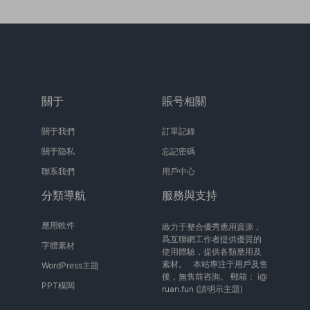
關于
賬号相關
關于我們
訂單記錄
關于隐私
忘記密碼
聯系我們
用戶中心
分類導航
服務與支持
應用軟件
緻力于整合優秀應用資源，
爲互聯網工作者提供優質的
字體素材
使用體驗，提供各類應用及
素材。 本站專注于用戶及售
WordPress主題
後，無售前咨詢。 郵箱：
i@
PPT模闆
ruan.fun
(請明示主題)