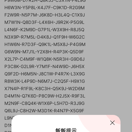
P9W6M-D7R2H-Q8K5J-C3X1N-F4L9G
H6W3N-Y5P8L-X4J7F-C9K1D-R2G9M
F2W9R-N5P7M-J6K8D-H3L4Q-C1X9J
M7W1N-Q8D3F-L4X6H-J9R2K-P5G9L
L4N6F-K2M9D-G7P1L-W3X9H-R8J5Q
N3X9P-R7M5L-D4K8J-Q1F9H-W6G2C
H1W6N-R7D3F-Q9K1L-M5X8J-P4G9M
G6W9N-M7J1L-Y2X8H-R4P3K-Q5D9F
X2L7P-C4M9F-W1Q8K-N5R3H-G9D6J
P3C8K-G2L9R-Y7M1F-N4W9D-J6H5X
Q9F2D-H6M5N-J8C1W-P4R7K-L3X9G
R8W3K-L4P9D-N6M7J-C2Q5F-H9X1G
X7N4P-R1F9L-K8C3H-Q5K9J-W2D6M
D4M1N-Q7K6D-P8C9W-H2J5X-R9F3L
M2N9F-C8Q4K-W1X6P-L5H7D-R3J9G
Q6L9J-C8H2W-M3D1K-R4N7P-X5G9F
L9N7X-G2K8D-Y1W5H-P6Q9M-F3J4L
D1N6L-P9Q2M-J7H3F-K4R8W-C5K9X
飯飯提示