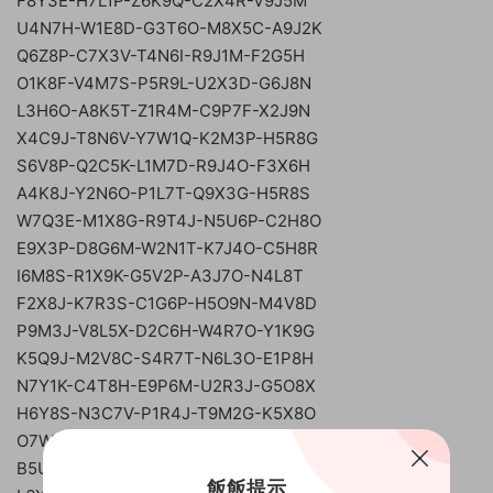
F8Y3E-H7L1P-Z6K9Q-C2X4R-V9J5M
U4N7H-W1E8D-G3T6O-M8X5C-A9J2K
Q6Z8P-C7X3V-T4N6I-R9J1M-F2G5H
O1K8F-V4M7S-P5R9L-U2X3D-G6J8N
L3H6O-A8K5T-Z1R4M-C9P7F-X2J9N
X4C9J-T8N6V-Y7W1Q-K2M3P-H5R8G
S6V8P-Q2C5K-L1M7D-R9J4O-F3X6H
A4K8J-Y2N6O-P1L7T-Q9X3G-H5R8S
W7Q3E-M1X8G-R9T4J-N5U6P-C2H8O
E9X3P-D8G6M-W2N1T-K7J4O-C5H8R
I6M8S-R1X9K-G5V2P-A3J7O-N4L8T
F2X8J-K7R3S-C1G6P-H5O9N-M4V8D
P9M3J-V8L5X-D2C6H-W4R7O-Y1K9G
K5Q9J-M2V8C-S4R7T-N6L3O-E1P8H
N7Y1K-C4T8H-E9P6M-U2R3J-G5O8X
H6Y8S-N3C7V-P1R4J-T9M2G-K5X8O
O7W1Q-N6Y9T-C4X8J-P3H5M-G2R8S
B5U9K-G8X3M-I2R6L-F4P7H-J1N9O
飯飯提示