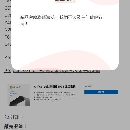
L6X9C-T2G8K-P1M7O-R3J5H-V4N8S
Q9T2J-H3R7O-C8X5P-A6M4D-G1N8K
U2H4K-R8M3N-F5X6J-C7V9P-G1L8O
産品密鑰聯網激活，我們不涉及任何破解行
Y4R8T-V9S6M-H3J1P-X2C7O-G5N8K
爲！
N2R8S-M7H1J-D9C6P-K4X5O-V8G3K
F6H9O-U4C1P-L8M3J-R5X7N-T2G8K
Q1W7K-Y2G8S-R6O3J-P4X9T-M5N8H
Project 2019 for PC 專業版 官網兌換綁定 電子版密鑰
Project 2021 for PC 專業版 聯網激活 電子版密鑰
評論
0
請先
登錄
！