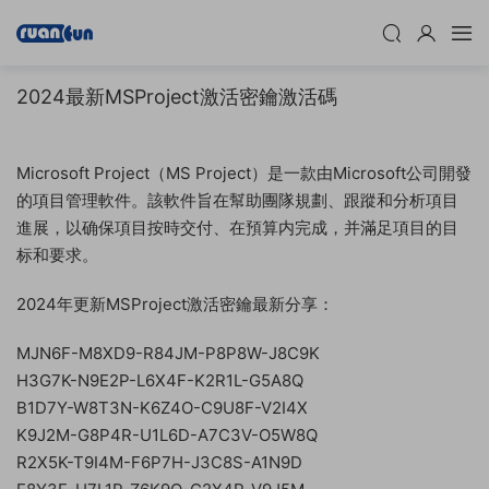
2024最新MSProject激活密鑰激活碼
Microsoft Project（MS Project）是一款由Microsoft公司開發
的項目管理軟件。該軟件旨在幫助團隊規劃、跟蹤和分析項目
進展，以确保項目按時交付、在預算内完成，并滿足項目的目
标和要求。
2024年更新MSProject激活密鑰最新分享：
MJN6F-M8XD9-R84JM-P8P8W-J8C9K
H3G7K-N9E2P-L6X4F-K2R1L-G5A8Q
B1D7Y-W8T3N-K6Z4O-C9U8F-V2I4X
K9J2M-G8P4R-U1L6D-A7C3V-O5W8Q
R2X5K-T9I4M-F6P7H-J3C8S-A1N9D