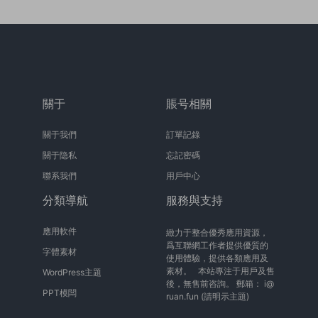
關于
賬号相關
關于我們
訂單記錄
關于隐私
忘記密碼
聯系我們
用戶中心
分類導航
服務與支持
應用軟件
緻力于整合優秀應用資源，
爲互聯網工作者提供優質的
字體素材
使用體驗，提供各類應用及
素材。 本站專注于用戶及售
WordPress主題
後，無售前咨詢。 郵箱：
i@
PPT模闆
ruan.fun
(請明示主題)