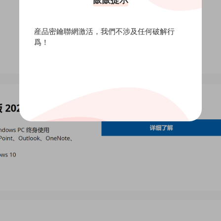
産品密鑰聯網激活，我們不涉及任何破解行
爲！