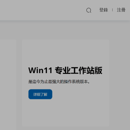
登錄
注冊