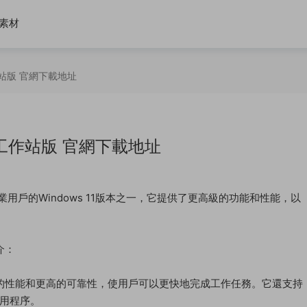
素材
業工作站版 官網下載地址
1 專業工作站版 官網下載地址
企業用戶的Windows 11版本之一，它提供了更高級的功能和性能，以
介：
了更好的性能和更高的可靠性，使用戶可以更快地完成工作任務。它還支持
用程序。