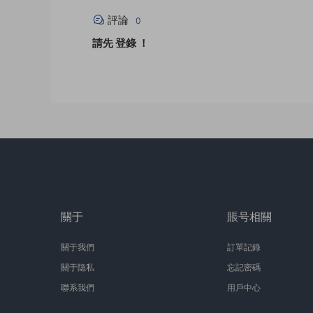
評論
0
請先
登錄
！
關于
賬号相關
關于我們
訂單記錄
關于隐私
忘記密碼
聯系我們
用戶中心