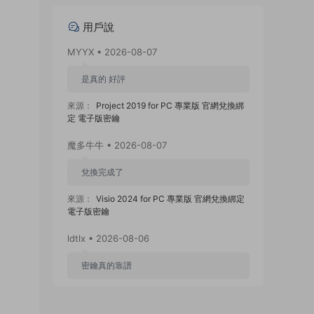
用戶說
MYYX • 2026-08-07
是真的 好評
來源：
Project 2019 for PC 專業版 官網兌換綁
定 電子版密鑰
魔多牛牛 • 2026-08-07
兌換完成了
來源：
Visio 2024 for PC 專業版 官網兌換綁定
電子版密鑰
ldtlx • 2026-08-06
密鑰真的靠譜
來源：
Windows 11 專業工作站版 聯網激活 電子
版密鑰