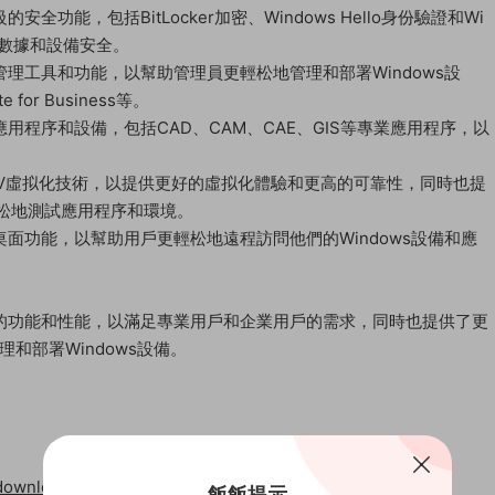
安全功能，包括BitLocker加密、Windows Hello身份驗證和Wi
戶的數據和設備安全。
的管理工具和功能，以幫助管理員更輕松地管理和部署Windows設
e for Business等。
的應用程序和設備，包括CAD、CAM、CAE、GIS等專業應用程序，以
per-V虛拟化技術，以提供更好的虛拟化體驗和更高的可靠性，同時也提
更輕松地測試應用程序和環境。
程桌面功能，以幫助用戶更輕松地遠程訪問他們的Windows設備和應
更高級的功能和性能，以滿足專業用戶和企業用戶的需求，同時也提供了更
和部署Windows設備。
-download/windows11
飯飯提示