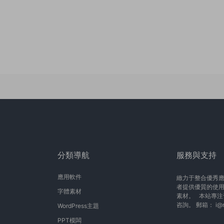
分類導航
服務與支持
應用軟件
緻力于整合優秀
者提供優質的使
字體素材
素材。 本站專注
咨詢。 郵箱：
i@
WordPress主題
PPT模闆