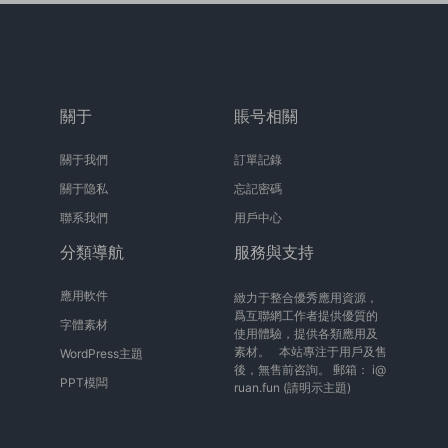
關于
賬号相關
關于我們
訂單記錄
關于隐私
忘記密碼
聯系我們
用戶中心
分類導航
服務與支持
應用軟件
緻力于整合優秀應用資源，
爲互聯網工作者提供優質的
字體素材
使用體驗，提供各類應用及
素材。 本站專注于用戶及售
WordPress主題
後，無售前咨詢。 郵箱：
i@
PPT模闆
ruan.fun
(請明示主題)