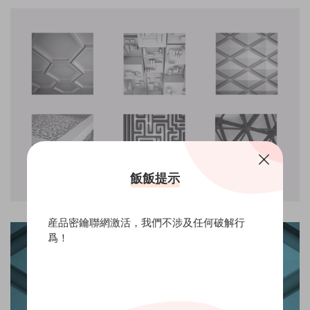
飯飯提示
産品密鑰聯網激活，我們不涉及任何破解行
爲！