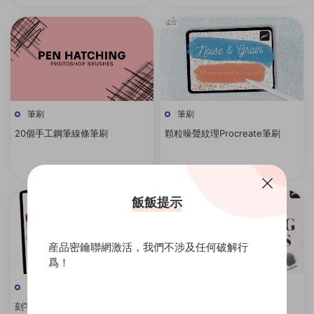
筆刷
筆刷
20個手工鋼筆線條筆刷
顆粒噪聲紋理Procreate筆刷
飯飯提示
産品密鑰聯網激活，我們不涉及任何破解行
爲！
筆刷
筆刷
刻字網格印章Procreate筆刷
鉛筆繪畫Procreate筆刷集