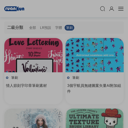
二級分類
全部
LR預設
字體
筆刷
筆刷
筆刷
情人節刻字印章筆刷素材
3個宇航員無縫圖案矢量AI附加組
件