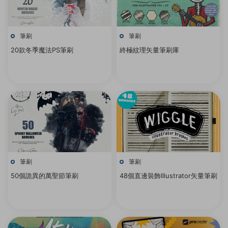
筆刷
筆刷
20款冬季魔法PS筆刷
終極紋理矢量筆刷庫
筆刷
筆刷
50個詭異的萬聖節筆刷
48個直邊裝飾Illustrator矢量筆刷