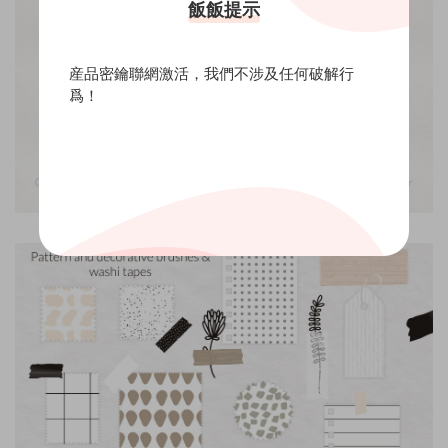
飯飯提示
産品密鑰聯網激活，我們不涉及任何破解行
爲！