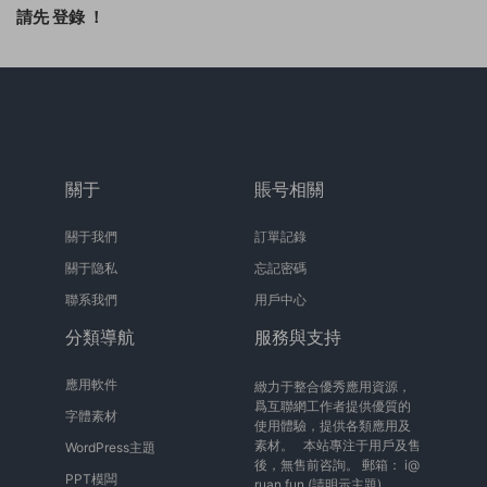
請先
登錄
！
關于
賬号相關
關于我們
訂單記錄
關于隐私
忘記密碼
聯系我們
用戶中心
分類導航
服務與支持
應用軟件
緻力于整合優秀應用資源，
爲互聯網工作者提供優質的
字體素材
使用體驗，提供各類應用及
素材。 本站專注于用戶及售
WordPress主題
後，無售前咨詢。 郵箱：
i@
PPT模闆
ruan.fun
(請明示主題)