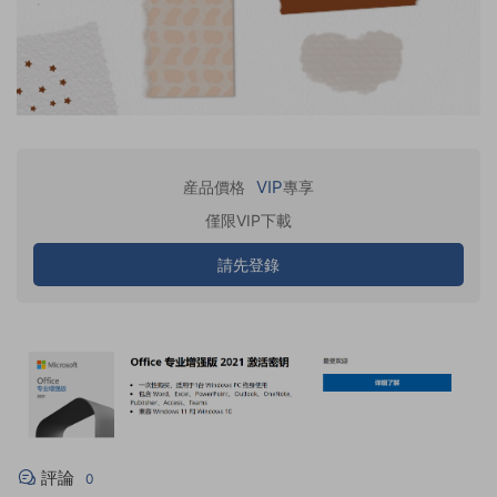
VIP
産品價格
專享
僅限VIP下載
請先登錄
評論
0