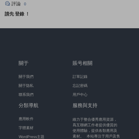
評論
0
請先
登錄
！
關于
賬号相關
關于我們
訂單記錄
關于隐私
忘記密碼
聯系我們
用戶中心
分類導航
服務與支持
應用軟件
緻力于整合優秀應用資源，
爲互聯網工作者提供優質的
字體素材
使用體驗，提供各類應用及
素材。 本站專注于用戶及售
WordPress主題