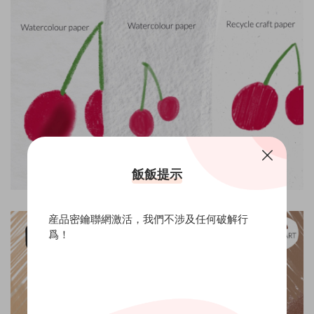
飯飯提示
産品密鑰聯網激活，我們不涉及任何破解行
爲！